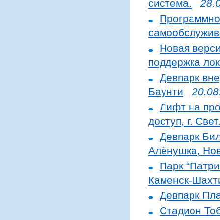
система.
28.
Программно
самообслужив
Новая верс
поддержка лок
Девпарк вн
Баунти
20.08
Лифт на про
доступ, г. Све
Девпарк Бил
Алёнушка, Нов
Парк “Патри
Каменск-Шахт
Девпарк Пл
Стадион Тоб