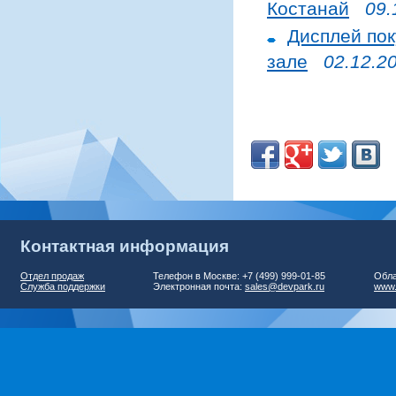
Костанай
09.
Дисплей пок
зале
02.12.2
Контактная информация
Отдел продаж
Телефон в Москве: +7 (499) 999-01-85
Обла
Служба поддержки
Электронная почта:
sales@devpark.ru
www.