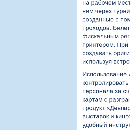
на рабочем мест
ним через турни
созданные с по
проходов. Биле
фискальным рег
принтером. При
создавать ориг
используя встр
Использование 
контролировать
персонала за с
картам с разгр
продукт «Девпар
выставок и кин
удобный инструм