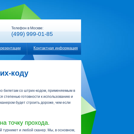
Телефон в Москве:
(499) 999-01-85
презентации
Контактная информация
их-коду
по билетам со штрих-кодом, применяемым в
я степенью готовности к использованию и
канером будет строить дороже, чем если
на точку прохода.
 турникет и любой сканер. Мы, в основном,