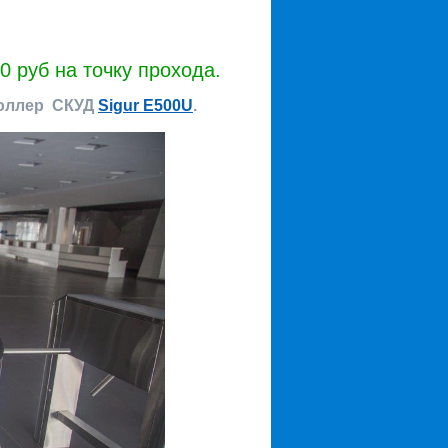
 руб на точку прохода.
роллер СКУД
Sigur E500U
.