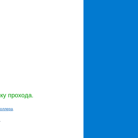
ку прохода.
роллера
.
.