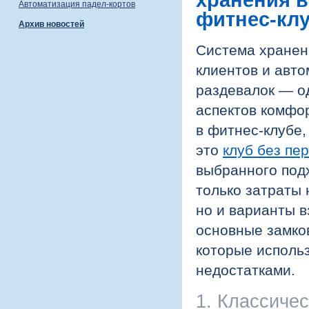
хранения 
Автоматизация падел-кортов
фитнес-кл
Архив новостей
Система хранен
клиентов и авт
раздевалок — о
аспектов комфо
в фитнес-клубе,
это
клуб без пе
выбранного под
только затраты 
но и варианты 
основные замко
которые использ
недостатками.
1. Классиче