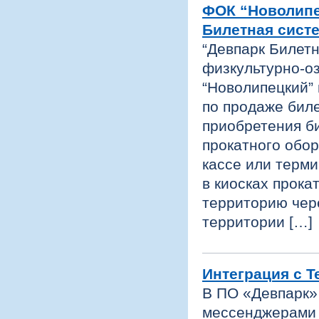
ФОК “Новолипе
Билетная систе
“Девпарк Билетн
физкультурно-о
“Новолипецкий” 
по продаже бил
приобретения би
прокатного обор
кассе или терми
в киосках прока
территорию чере
территории […]
Интеграция с T
В ПО «Девпарк»
мессенджерами 