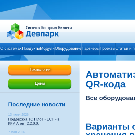
О системах
Продукты
Модули
Оборудование
Партнеры
Проекты
Статьи и 
Технологии
Автоматиз
QR-кода
Цены
Все оборудова
Последние новости
13 июля 2026
Поддержка ТС ПИоТ «ЕСП» в
ККМ Агент 2.2.0.0.
Варианты 
7 мая 2026