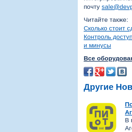
почту
sale@devp
Читайте также:
Сколько стоит 
Контроль доступ
и минусы
Все оборудова
Другие Но
П
Аг
В 
Аг