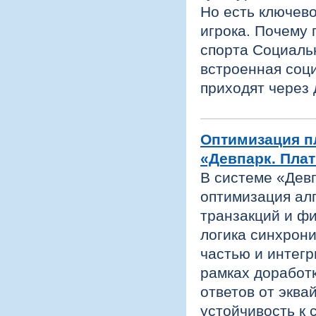
Но есть ключево
игрока. Почему 
спорта Социаль
встроенная соц
приходят через 
Оптимизация п
«Девпарк. Плат
В системе «Дев
оптимизация ал
транзакций и ф
логика синхрон
частью и интег
рамках доработ
ответов от эква
устойчивость к 