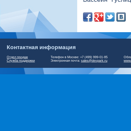
.
Контактная информация
Отдел продаж
Телефон в Москве: +7 (499) 999-01-85
Обла
Служба поддержки
Электронная почта:
sales@devpark.ru
www.