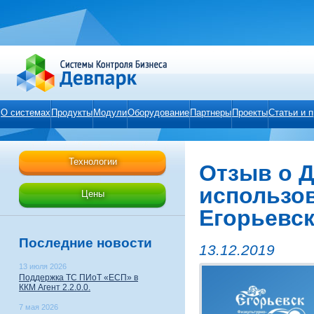
О системах
Продукты
Модули
Оборудование
Партнеры
Проекты
Статьи и 
Технологии
Отзыв о Д
использов
Цены
Егорьевск
Последние новости
13.12.2019
13 июля 2026
Поддержка ТС ПИоТ «ЕСП» в
ККМ Агент 2.2.0.0.
7 мая 2026