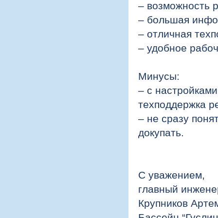
– возможность 
– большая инфо
– отличная техп
– удобное рабоч
.
Минусы:
– с настройками
техподдержка р
– не сразу поня
докупать.
.
.
С уважением,
главный инжене
Крупников Арте
Бассейн “Гуслиц