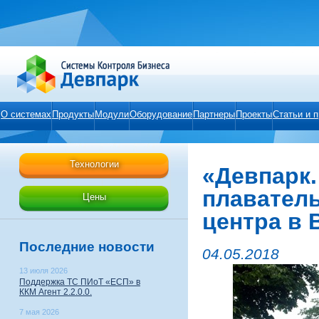
О системах
Продукты
Модули
Оборудование
Партнеры
Проекты
Статьи и 
Технологии
«Девпарк.
плавател
Цены
центра в 
Последние новости
04.05.2018
13 июля 2026
Поддержка ТС ПИоТ «ЕСП» в
ККМ Агент 2.2.0.0.
7 мая 2026